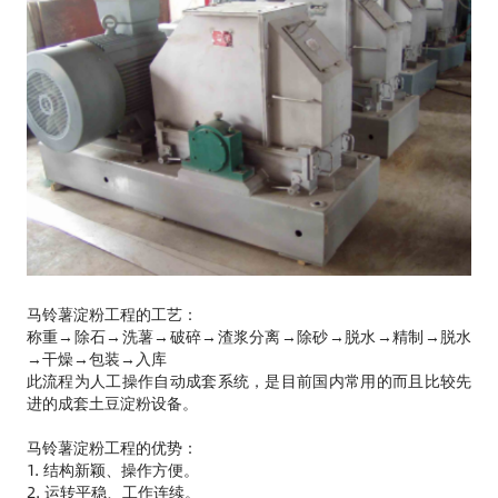
马铃薯淀粉工程的工艺：
称重→除石→洗薯→破碎→渣浆分离→除砂→脱水→精制→脱水
→干燥→包装→入库
此流程为人工操作自动成套系统，是目前国内常用的而且比较先
进的成套土豆淀粉设备。
马铃薯淀粉工程的优势：
1. 结构新颖、操作方便。
2. 运转平稳、工作连续。